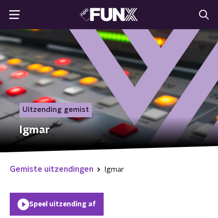
Uitzending gemist
Igmar
Gemiste uitzendingen
Igmar
Speel uitzending af