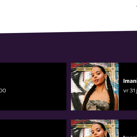
Imani
:00
vr 31 j