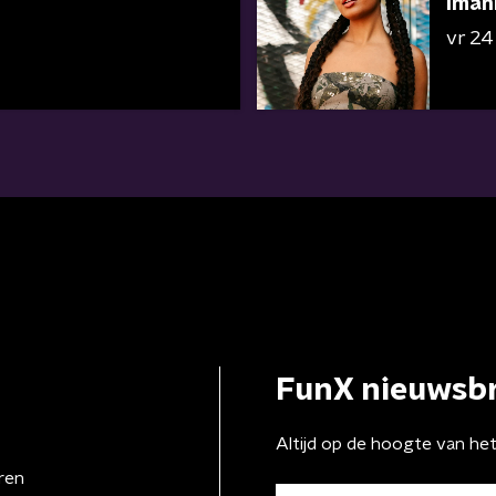
Imani
vr 24 
FunX nieuwsbr
Altijd op de hoogte van he
ren