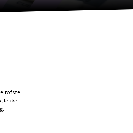
De tofste
k, leuke
g.