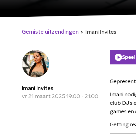
Gemiste uitzendingen
Imani Invites
Speel
Gepresent
Imani Invites
Imani nodi
vr 21 maart 2025 19:00 - 21:00
club DJ's 
games en d
Getting re