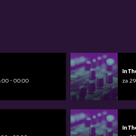
In Th
:00 - 00:00
za 2
In Th