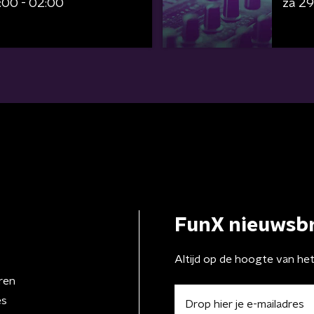
:00 - 02:00
za 2
FunX nieuwsbr
Altijd op de hoogte van he
ren
es