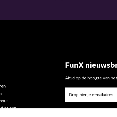
FunX nieuwsbr
Altijd op de hoogte van he
ren
es
mpus
d de app