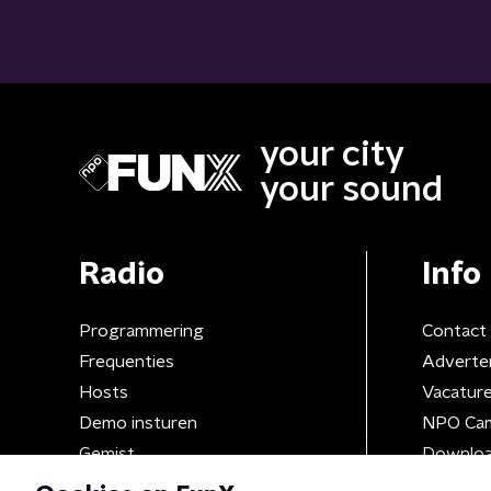
your city
your sound
Radio
Info
Programmering
Contact
Frequenties
Adverte
Hosts
Vacatur
Demo insturen
NPO Ca
Gemist
Downloa