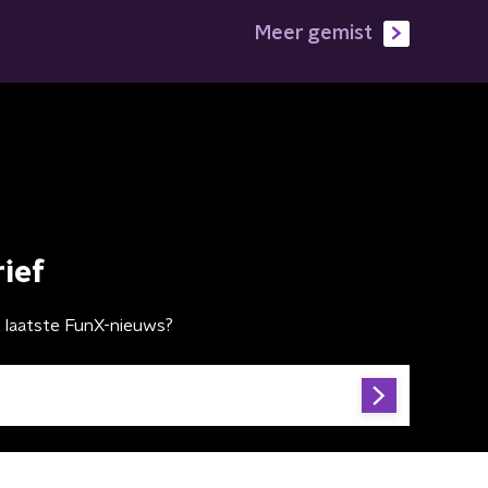
Meer gemist
ief
t laatste FunX-nieuws?