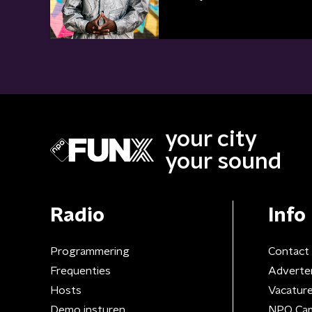
your city
your sound
Radio
Info
Programmering
Contact
Frequenties
Adverte
Hosts
Vacatur
Demo insturen
NPO Ca