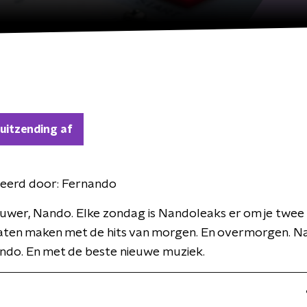
 uitzending af
eerd door:
Fernando
uwer, Nando. Elke zondag is Nandoleaks er om je twee
laten maken met de hits van morgen. En overmorgen. Na
ndo. En met de beste nieuwe muziek.