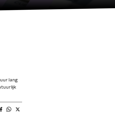
 uur lang
tuurlijk