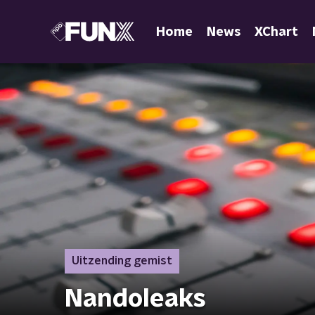
Home
News
XChart
Uitzending gemist
Nandoleaks