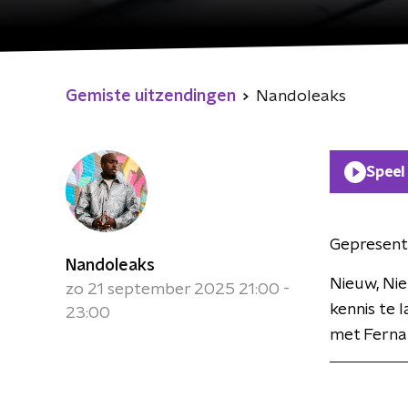
Gemiste uitzendingen
Nandoleaks
Speel
Gepresent
Nandoleaks
Nieuw, Nie
zo 21 september 2025 21:00 -
kennis te 
23:00
met Ferna