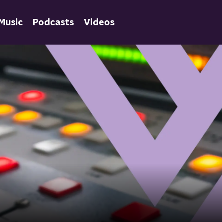
Music
Podcasts
Videos