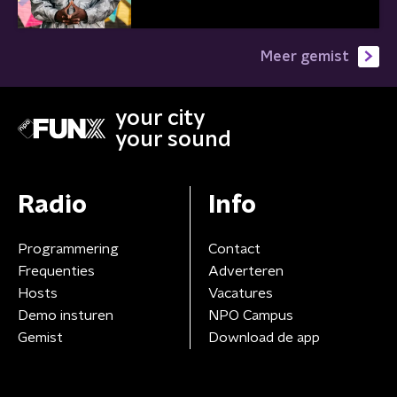
Meer gemist
your city
your sound
Radio
Info
Programmering
Contact
Frequenties
Adverteren
Hosts
Vacatures
Demo insturen
NPO Campus
Gemist
Download de app