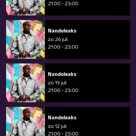
21:00 - 23:00
Nandoleaks
zo 26 juli
21:00 - 23:00
Nandoleaks
zo 19 juli
21:00 - 23:00
Nandoleaks
zo 12 juli
21:00 - 23:00