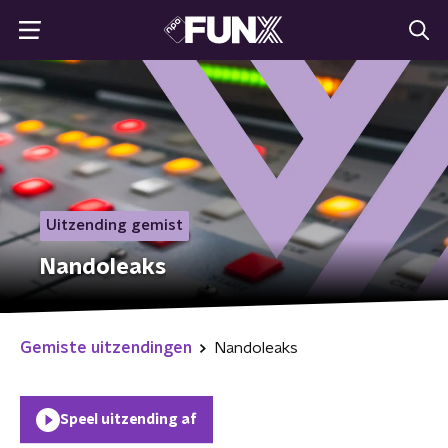
Uitzending gemist
Nandoleaks
Gemiste uitzendingen
Nandoleaks
Speel uitzending af