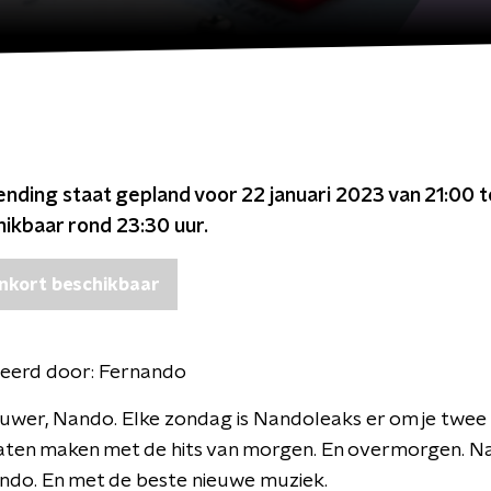
ending staat gepland voor
22 januari 2023 van 21:00 
chikbaar rond
23:30
uur.
nkort beschikbaar
eerd door:
Fernando
uwer, Nando. Elke zondag is Nandoleaks er om je twee
laten maken met de hits van morgen. En overmorgen. Na
ndo. En met de beste nieuwe muziek.