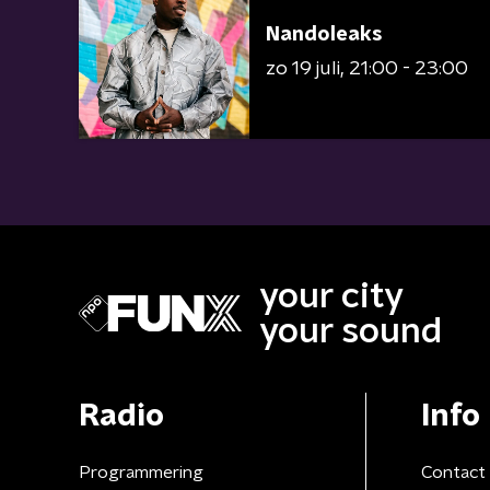
Nandoleaks
zo 19 juli
21:00 - 23:00
your city
your sound
Radio
Info
Programmering
Contact