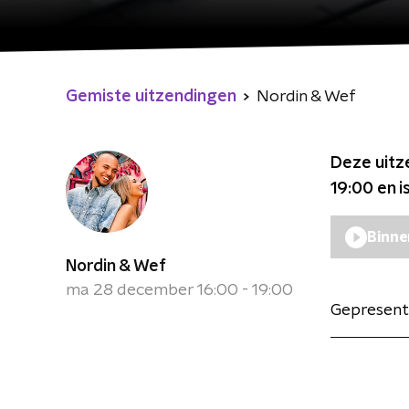
Gemiste uitzendingen
Nordin & Wef
Deze uitz
19:00
en i
Binne
Nordin & Wef
ma 28 december 16:00 - 19:00
Gepresent