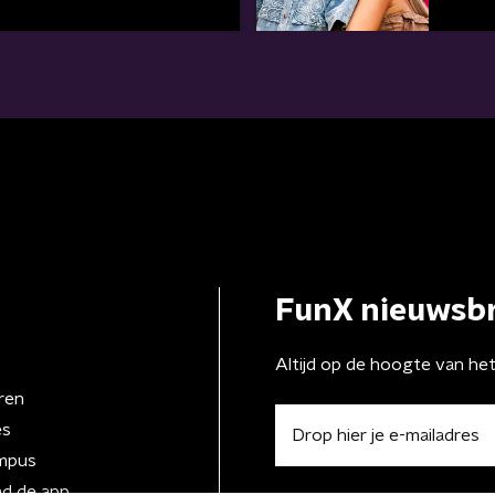
FunX nieuwsbr
Altijd op de hoogte van he
ren
es
mpus
d de app