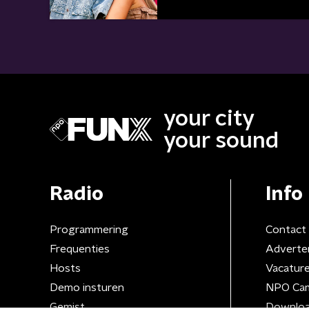
your city
your sound
Radio
Info
Programmering
Contact
Frequenties
Adverte
Hosts
Vacatur
Demo insturen
NPO Ca
Gemist
Downloa