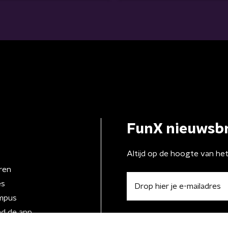
FunX nieuwsbr
Altijd op de hoogte van he
ren
es
mpus
d de app