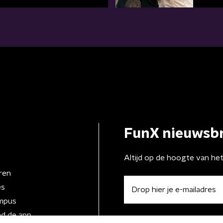
FunX nieuwsbr
Altijd op de hoogte van he
ren
es
mpus
d de app