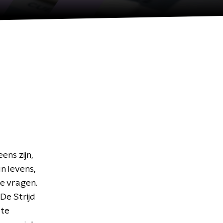
ens zijn,
n levens,
te vragen.
De Strijd
 te