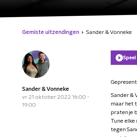
Gemiste uitzendingen
Sander & Vonneke
Speel
Gepresent
Sander & Vonneke
Sander & V
vr 21 oktober 2022 16:00 -
maar het t
19:00
praten je b
Tune elke 
tegen San