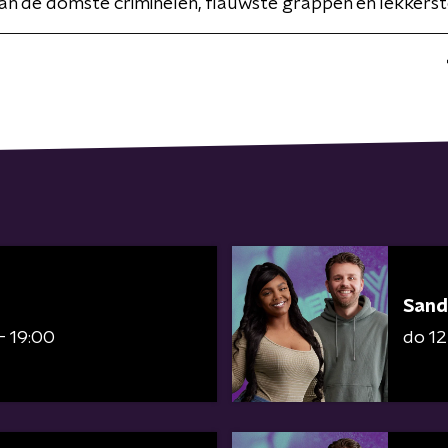
an de domste criminelen, flauwste grappen en lekkerst
Sand
- 19:00
do 12