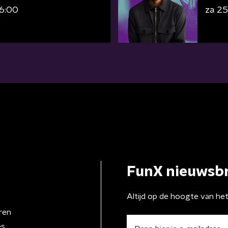
16:00
za 25
FunX nieuwsbr
Altijd op de hoogte van he
ren
es