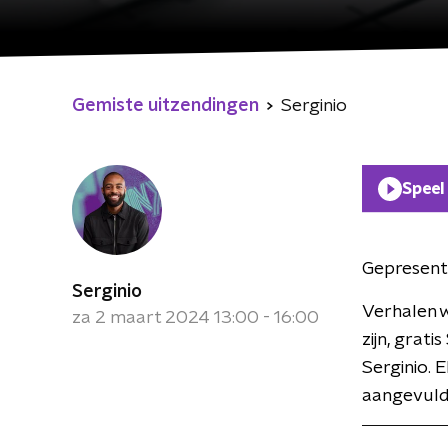
Gemiste uitzendingen
Serginio
Speel
Gepresent
Serginio
Verhalen 
za 2 maart 2024 13:00 - 16:00
zijn, grati
Serginio. 
aangevuld