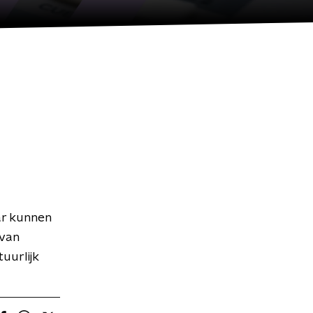
ar kunnen
 van
uurlijk