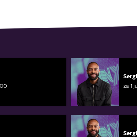
Serg
:00
za 1 
Serg