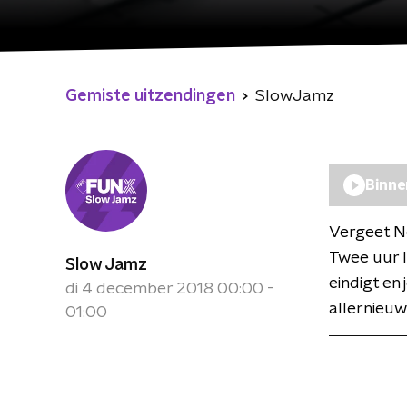
Gemiste uitzendingen
SlowJamz
Binne
Vergeet Net
Twee uur 
Slow Jamz
eindigt en 
di 4 december 2018 00:00 -
allernieuw
01:00