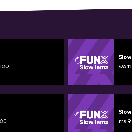
Slow
1:00
wo 11
Slow
:00
ma 9 