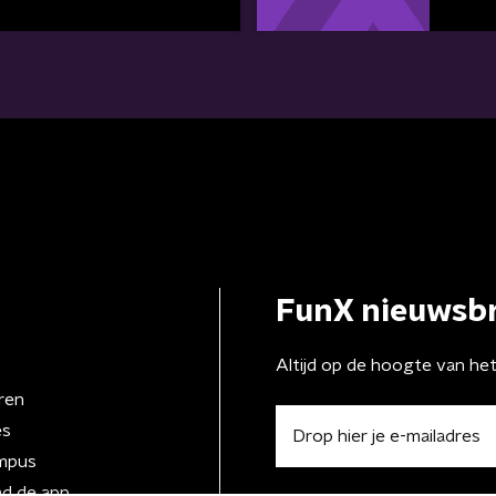
FunX nieuwsbr
Altijd op de hoogte van he
ren
es
mpus
d de app