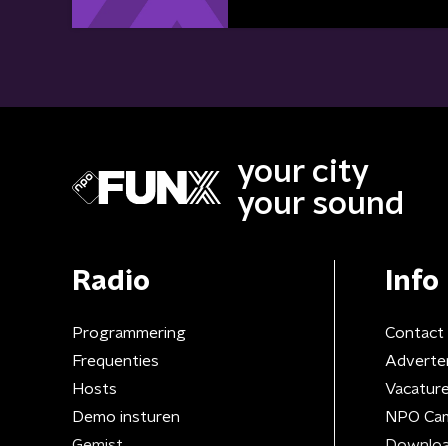
your city
your sound
Radio
Info
Programmering
Contact
Frequenties
Adverte
Hosts
Vacatur
Demo insturen
NPO Ca
Gemist
Downloa