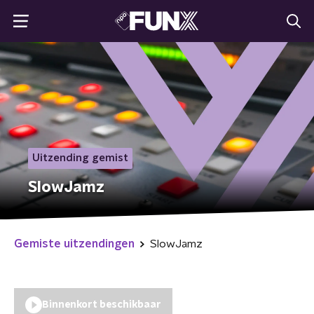
Uitzending gemist
SlowJamz
Gemiste uitzendingen
SlowJamz
Binnenkort beschikbaar