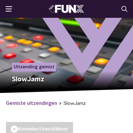
Uitzending gemist
SlowJamz
Gemiste uitzendingen
SlowJamz
Binnenkort beschikbaar