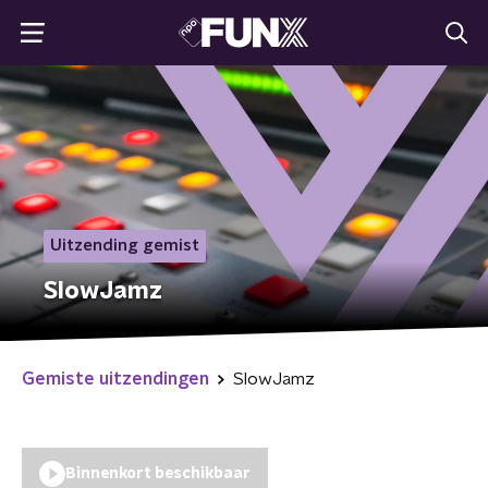
Uitzending gemist
SlowJamz
Gemiste uitzendingen
SlowJamz
Binnenkort beschikbaar