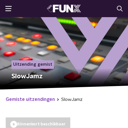
Uitzending gemist
SlowJamz
Gemiste uitzendingen
SlowJamz
Binnenkort beschikbaar