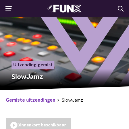
Uitzending gemist
SlowJamz
Gemiste uitzendingen
SlowJamz
Binnenkort beschikbaar