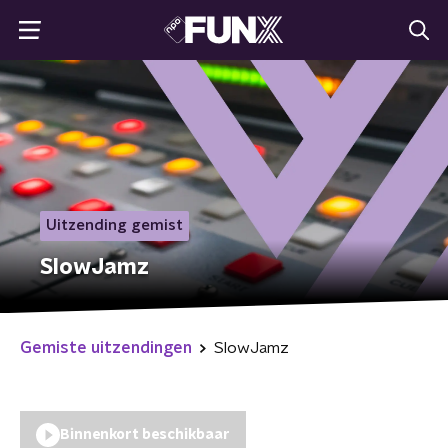
Uitzending gemist
SlowJamz
Gemiste uitzendingen
SlowJamz
Binnenkort beschikbaar