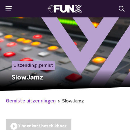
Uitzending gemist
SlowJamz
Gemiste uitzendingen
SlowJamz
Binnenkort beschikbaar