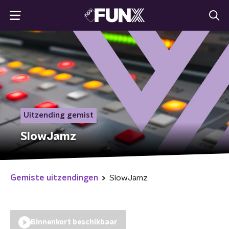
Uitzending gemist
SlowJamz
Gemiste uitzendingen
SlowJamz
Binnenkort beschikbaar