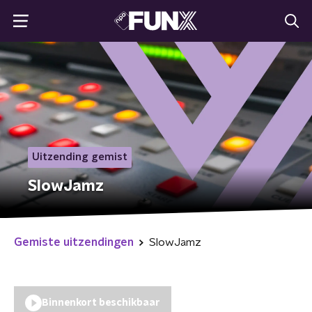
Uitzending gemist
SlowJamz
Gemiste uitzendingen
SlowJamz
Binnenkort beschikbaar