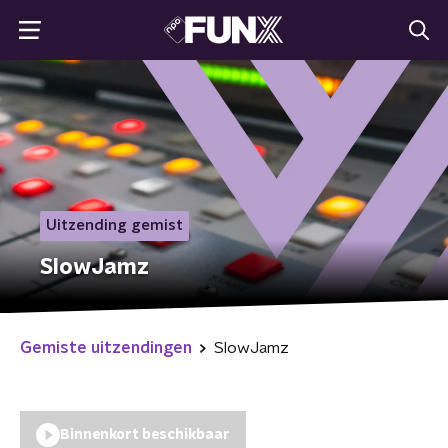
Uitzending gemist
SlowJamz
Gemiste uitzendingen
SlowJamz
Binnenkort beschikbaar