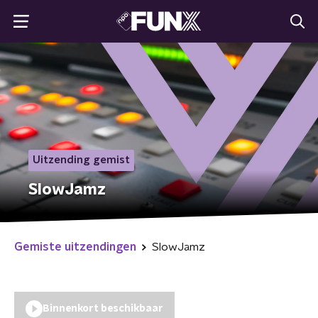
Uitzending gemist
SlowJamz
Gemiste uitzendingen
SlowJamz
Binnenkort beschikbaar