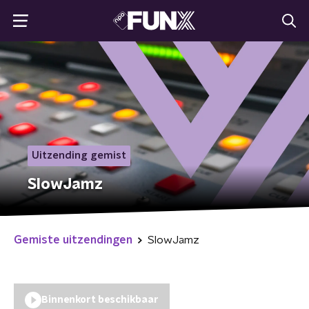
Uitzending gemist
SlowJamz
Gemiste uitzendingen
SlowJamz
Binnenkort beschikbaar