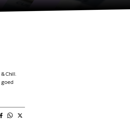
& Chill.
d goed