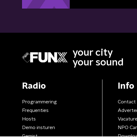
your city
your sound
Radio
Info
Programmering
Contact
Frequenties
Adverte
Hosts
Vacatur
Demo insturen
NPO Ca
Gemist
Downloa