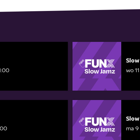
Slow
1:00
wo 11
Slow
:00
ma 9 