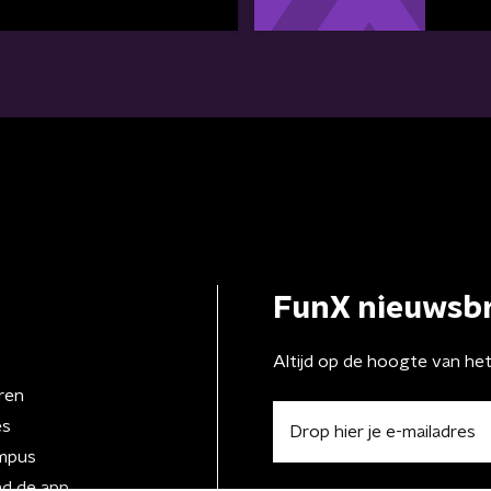
FunX nieuwsbr
Altijd op de hoogte van he
ren
es
mpus
d de app