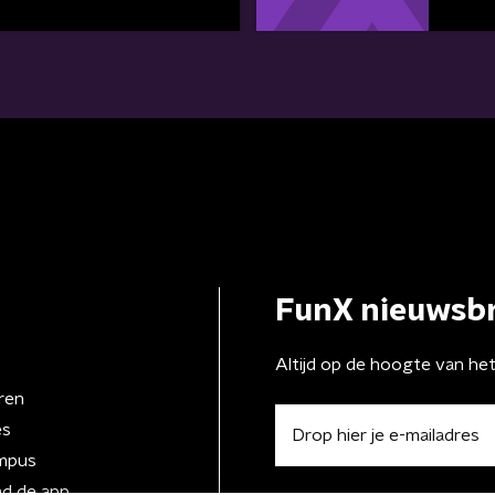
FunX nieuwsbr
Altijd op de hoogte van he
ren
es
mpus
d de app