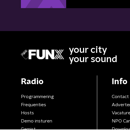
your city
your sound
Radio
Info
Programmering
Contact
Frequenties
Adverte
Hosts
Vacatur
Demo insturen
NPO Ca
Gemist
Downloa