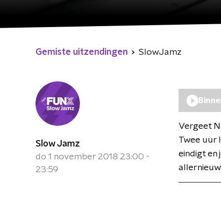
Gemiste uitzendingen
SlowJamz
Binne
Vergeet Net
Twee uur 
Slow Jamz
eindigt en 
do 1 november 2018 23:00 -
allernieuw
23:59