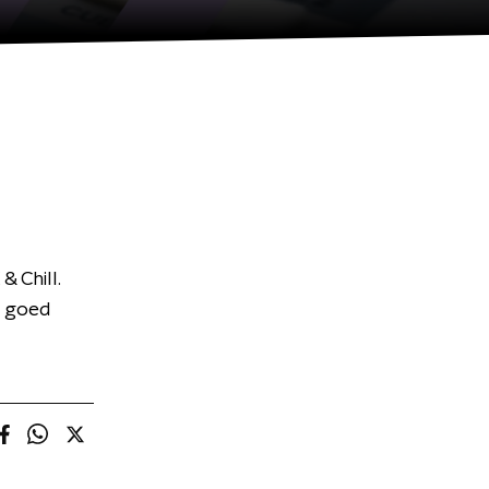
& Chill.
d goed