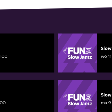
Slow
1:00
wo 11
Slow
:00
ma 9 