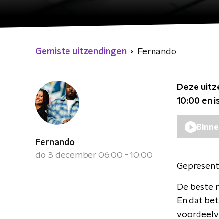
Gemiste uitzendingen
Fernando
Deze uitz
10:00
en i
Binne
Fernando
do 3 december 06:00 - 10:00
Gepresent
De beste m
En dat bet
voordeelve