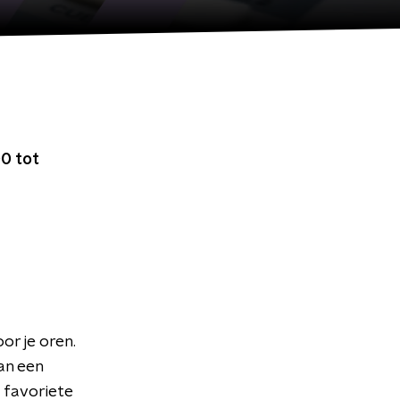
0 tot
or je oren.
an een
 favoriete