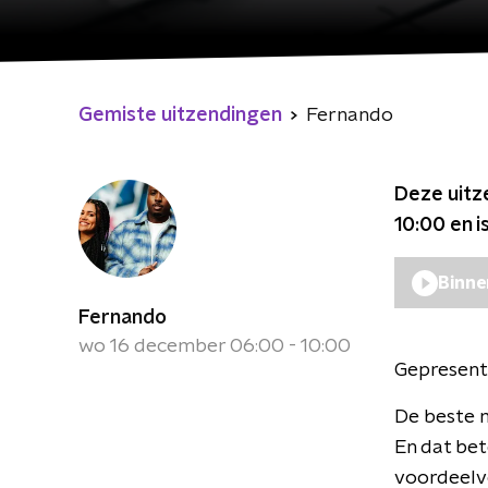
Gemiste uitzendingen
Fernando
Deze uitz
10:00
en i
Binne
Fernando
wo 16 december 06:00 - 10:00
Gepresent
De beste m
En dat bet
voordeelve