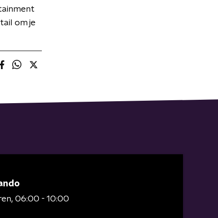
rtainment
tail om je
ando
ren
06:00 - 10:00