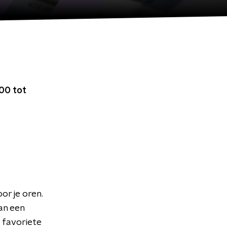
00 tot
or je oren.
an een
 favoriete