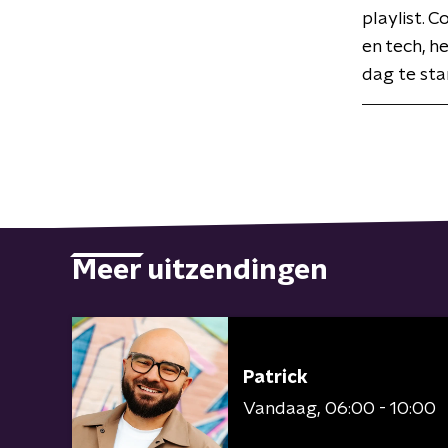
playlist. 
en tech, h
dag te star
Meer uitzendingen
Patrick
Vandaag
06:00 - 10:00