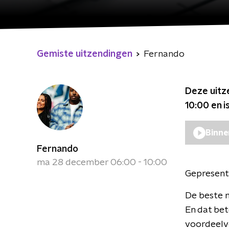
Gemiste uitzendingen
Fernando
Deze uitz
10:00
en i
Binne
Fernando
ma 28 december 06:00 - 10:00
Gepresent
De beste m
En dat bet
voordeelve