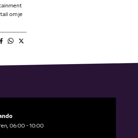
rtainment
tail om je
ando
ren
06:00 - 10:00