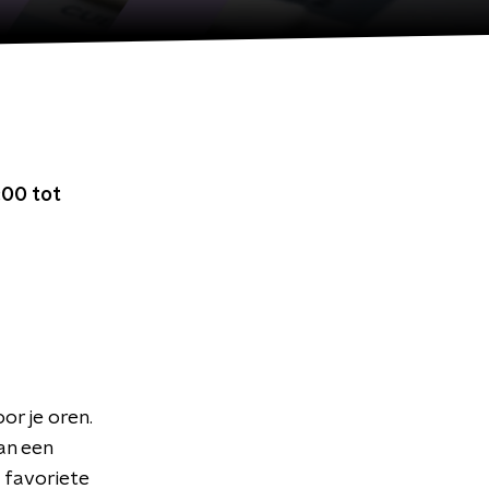
00 tot
or je oren.
an een
 favoriete