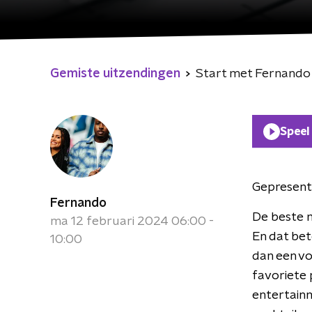
Gemiste uitzendingen
Start met Fernando
Speel
Gepresent
Fernando
De beste m
ma 12 februari 2024 06:00 -
En dat bet
10:00
dan een vo
favoriete 
entertainm