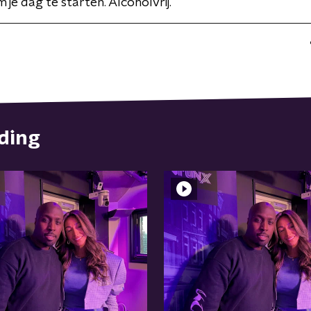
 je dag te starten. Alcoholvrij.
nding