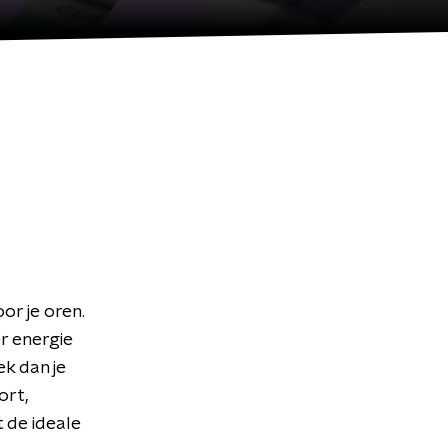
or je oren.
r energie
k dan je
ort,
 de ideale