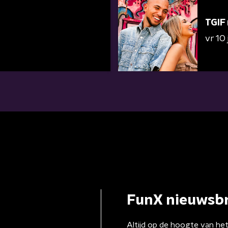
TGIF
vr 10 
FunX nieuwsbr
Altijd op de hoogte van he