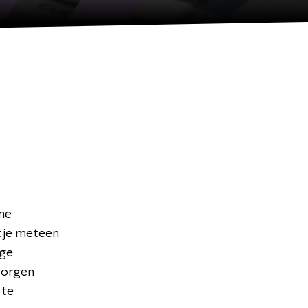
eme
t je meteen
ige
zorgen
 te