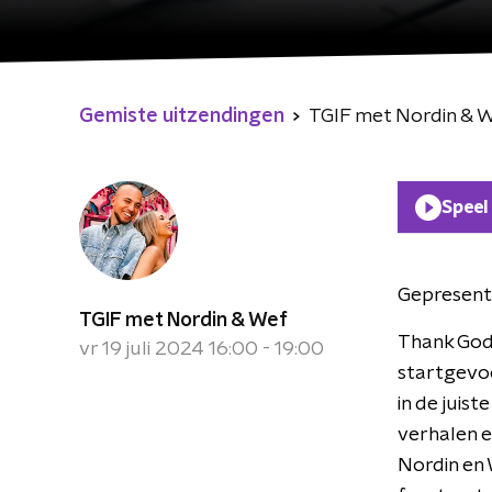
Gemiste uitzendingen
TGIF met Nordin & 
Speel
Gepresent
TGIF met Nordin & Wef
Thank God 
vr 19 juli 2024 16:00 - 19:00
startgevoe
in de juis
verhalen e
Nordin en 