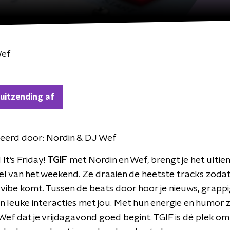
Wef
 uitzending af
eerd door:
Nordin & DJ Wef
It’s Friday!
TGIF
met Nordin en Wef, brengt je het ulti
l van het weekend. Ze draaien de heetste tracks zoda
te vibe komt. Tussen de beats door hoor je nieuws, grapp
n leuke interacties met jou. Met hun energie en humor 
Wef dat je vrijdagavond goed begint. TGIF is dé plek om