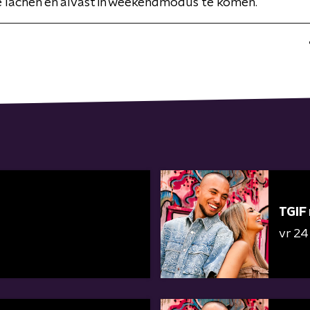
e lachen en alvast in weekendmodus te komen.
TGIF
vr 24 