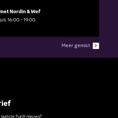
 met Nordin & Wef
juli
16:00 - 19:00
Meer gemist
ief
t laatste FunX-nieuws?