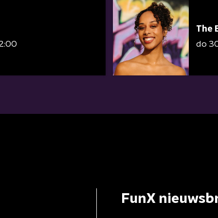
The 
22:00
do 30 
FunX nieuwsbr