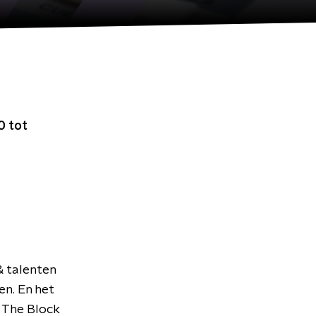
0 tot
& talenten
en. En het
 The Block