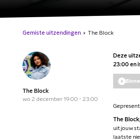
Gemiste uitzendingen
The Block
Deze uitz
23:00
en i
Binne
The Block
wo 2 december 19:00 - 23:00
Gepresent
The Block
uit jouw s
laatste n