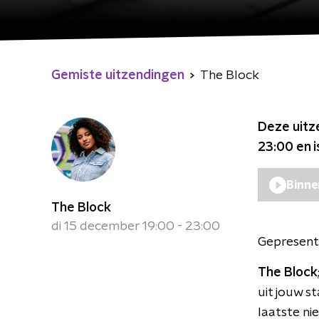
Gemiste uitzendingen
The Block
Deze uitz
23:00
en i
Binne
The Block
di 15 december 19:00 - 23:00
Gepresent
The Block
uit jouw s
laatste n