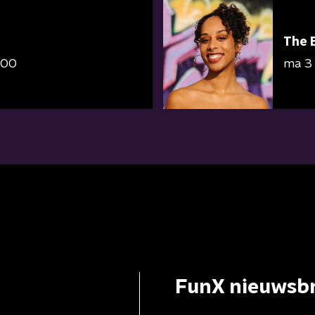
The 
:00
ma 3
FunX nieuwsbr