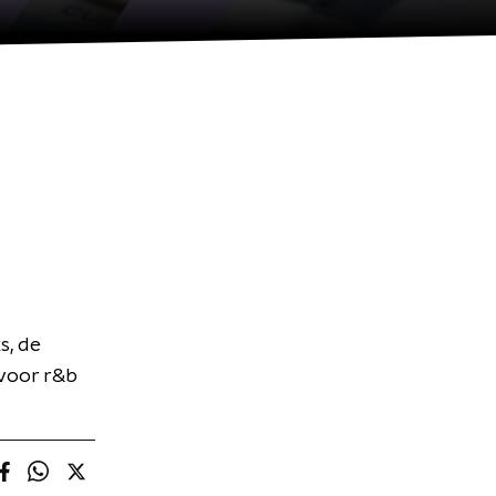
s, de
 voor r&b