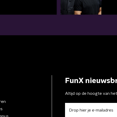
FunX nieuwsbr
Altijd op de hoogte van he
ren
es
mpus