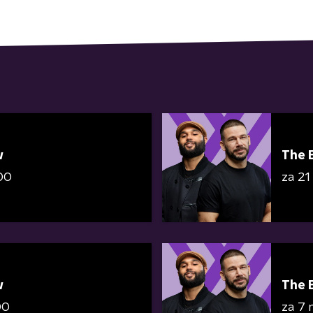
w
The 
00
za 21
w
The 
00
za 7 