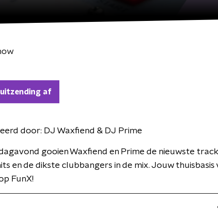
Show
 uitzending af
eerd door:
DJ Waxfiend & DJ Prime
rdagavond gooien Waxfiend en Prime de nieuwste track
its en de dikste clubbangers in de mix. Jouw thuisbasis
 op FunX!