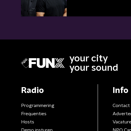
your city
your sound
Radio
Info
Programmering
Contact
Frequenties
Adverte
Hosts
Vacatur
Demo insturen
NPO Ca