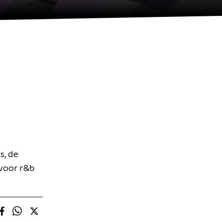
s, de
 voor r&b