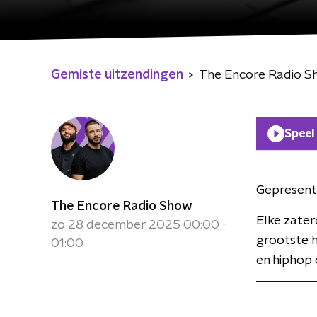
Gemiste uitzendingen
The Encore Radio 
Speel
Gepresent
The Encore Radio Show
Elke zate
zo 28 december 2025 00:00 -
grootste h
01:00
en hiphop