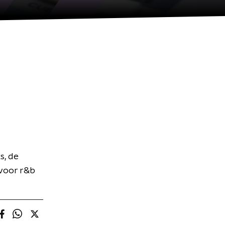
s, de
 voor r&b