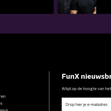
FunX nieuwsbr
Altijd op de hoogte van he
ren
es
mpus