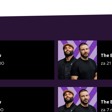
w
The 
00
za 21
w
The 
00
za 7 