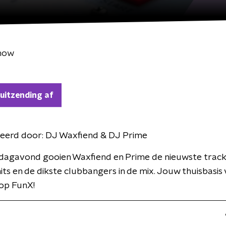
Show
 uitzending af
eerd door:
DJ Waxfiend & DJ Prime
rdagavond gooien Waxfiend en Prime de nieuwste track
its en de dikste clubbangers in de mix. Jouw thuisbasis
 op FunX!