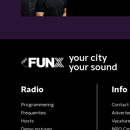
your city
your sound
Radio
Info
Programmering
Contact
Frequenties
Adverte
Hosts
Vacatur
Demo insturen
NPO Ca