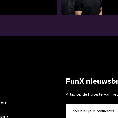
FunX nieuwsbr
Altijd op de hoogte van he
ren
es
mpus