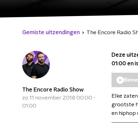
Gemiste uitzendingen
The Encore Radio 
Deze uitz
01:00
en i
Binne
The Encore Radio Show
Elke zate
zo 11 november 2018 00:00 -
grootste h
01:00
en hiphop