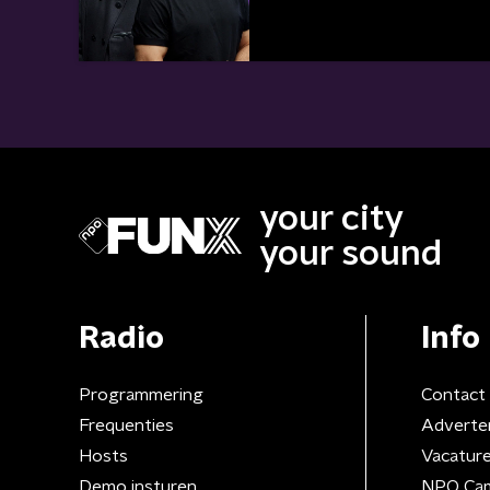
your city
your sound
Radio
Info
Programmering
Contact
Frequenties
Adverte
Hosts
Vacatur
Demo insturen
NPO Ca