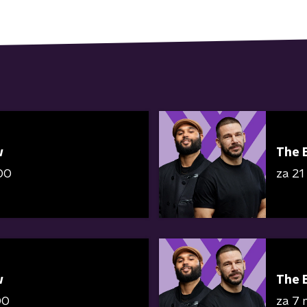
w
The 
00
za 21
w
The 
00
za 7 