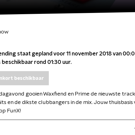
Show
ending staat gepland voor
11 november 2018 van 00:0
s beschikbaar rond
01:30
uur.
nkort beschikbaar
rdagavond gooien Waxfiend en Prime de nieuwste track
its en de dikste clubbangers in de mix. Jouw thuisbasis
 op FunX!