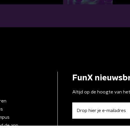
FunX nieuwsbr
Altijd op de hoogte van he
ren
es
mpus
d de app