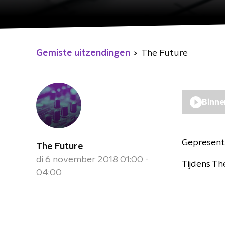
Gemiste uitzendingen
The Future
Binne
Gepresent
The Future
di 6 november 2018 01:00 -
Tijdens Th
04:00