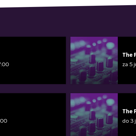
The 
7:00
za 5 
The 
:00
do 3 