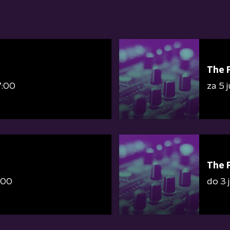
The 
7:00
za 5 
The 
:00
do 3 