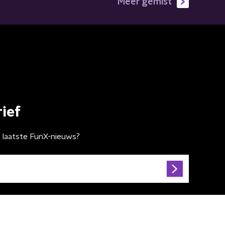
Meer gemist
ief
t laatste FunX-nieuws?