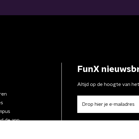
FunX nieuwsbr
Altijd op de hoogte van he
ren
es
mpus
d de app