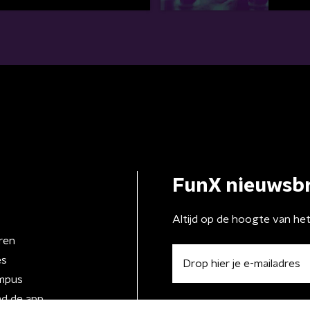
FunX nieuwsbr
Altijd op de hoogte van he
ren
es
mpus
d de app