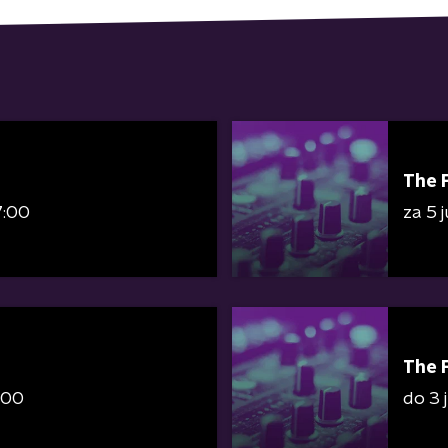
The 
7:00
za 5 
The 
:00
do 3 