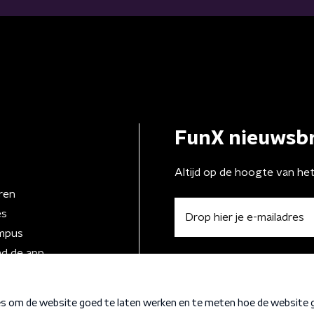
FunX nieuwsbr
Altijd op de hoogte van he
ren
es
mpus
d de app