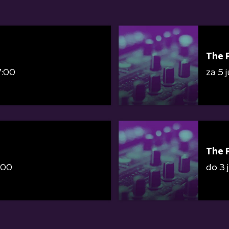
The 
7:00
za 5 
The 
:00
do 3 