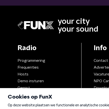
your city
your sound
Radio
Info
Programmering
Contact
Frequenties
Adverte
Hosts
Vacatur
Demo insturen
NPO Ca
Gemist
Downloa