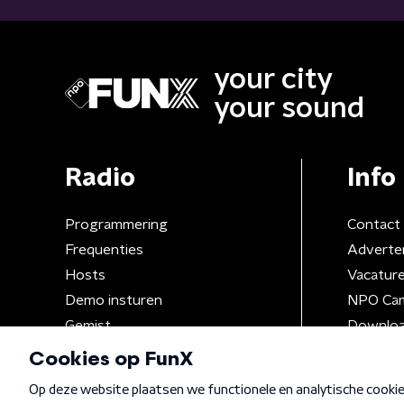
your city
your sound
Radio
Info
Programmering
Contact
Frequenties
Adverte
Hosts
Vacatur
Demo insturen
NPO Ca
Gemist
Downloa