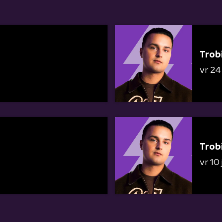
Trob
vr 24 
Trob
vr 10 