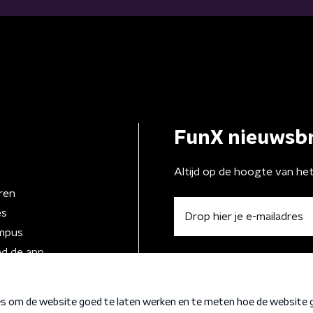
FunX nieuwsbr
Altijd op de hoogte van he
ren
es
mpus
d de app