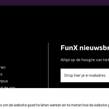
FunX nieuwsbr
Altijd op de hoogte van he
ren
es
mpus
d de app