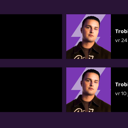
Trob
vr 24 
Trob
vr 10 