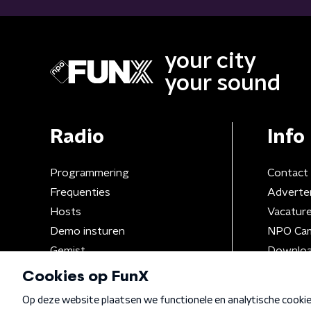
your city
your sound
Radio
Info
Programmering
Contact
Frequenties
Adverte
Hosts
Vacatur
Demo insturen
NPO Ca
Gemist
Downloa