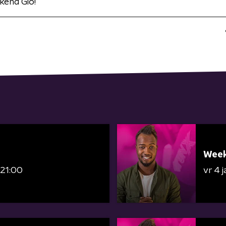
kend Gio!
Week
 21:00
vr 4 