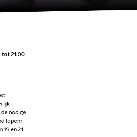
 tot 21:00
met
lijk
n de nodige
nd lopen?
n 19 en 21