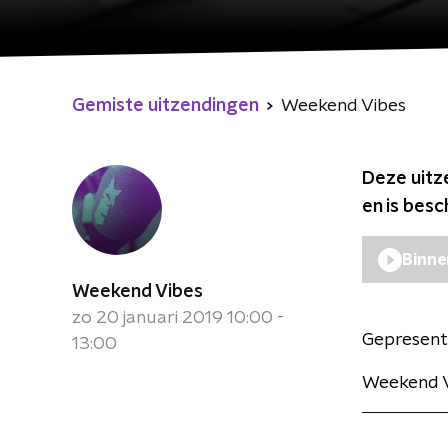
Gemiste uitzendingen
Weekend Vibes
Deze uitz
en is bes
Binne
Weekend Vibes
zo 20 januari 2019 10:00 -
Gepresent
13:00
Weekend Vi