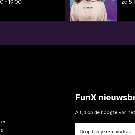
0 - 19:00
zo 5 
FunX nieuwsbr
Altijd op de hoogte van he
ren
es