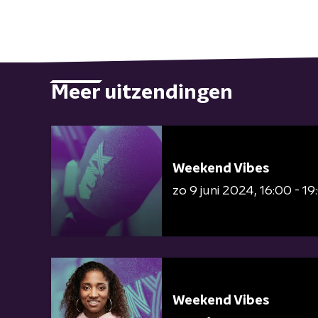
Meer uitzendingen
Weekend Vibes
zo 9 juni 2024
16:00 - 19
Weekend Vibes