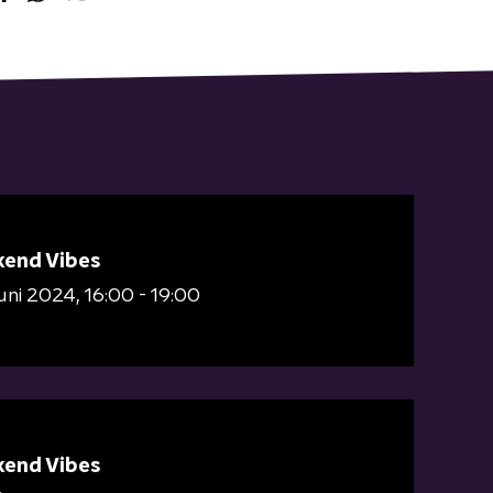
end Vibes
juni 2024
16:00 - 19:00
end Vibes