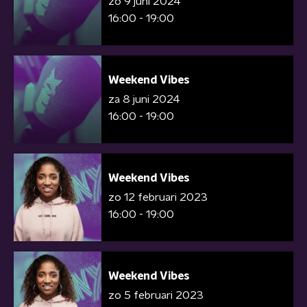
zo 9 juni 2024
16:00 - 19:00
Weekend Vibes
za 8 juni 2024
16:00 - 19:00
Weekend Vibes
zo 12 februari 2023
16:00 - 19:00
Weekend Vibes
zo 5 februari 2023