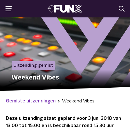
Uitzending gemist
Weekend Vibes
Gemiste uitzendingen
Weekend Vibes
Deze uitzending staat gepland voor
3 juni 2018 van
13:00 tot 15:00
en is beschikbaar rond
15:30
uur.