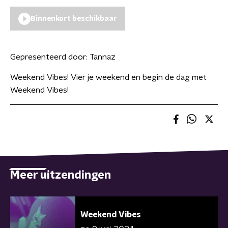
Binnenkort beschikbaar
Gepresenteerd door:
Tannaz
Weekend Vibes! Vier je weekend en begin de dag met
Weekend Vibes!
Meer uitzendingen
Weekend Vibes