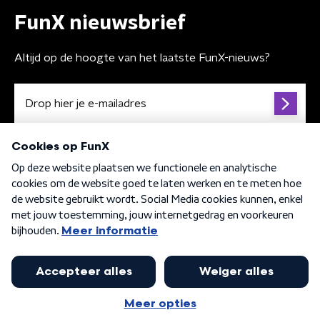
FunX nieuwsbrief
Altijd op de hoogte van het laatste FunX-nieuws?
Algemene voorwaarden
Privacybeleid
Cookiebeleid