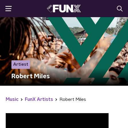
Artiest
Robert Miles
Music
FunX Artists
Robert Miles