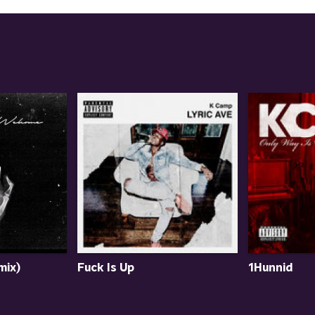
mix)
Fuck Is Up
1Hunnid