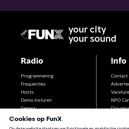
your city
your sound
Radio
Info
Programmering
Contact
Frequenties
Adverte
Hosts
Vacatur
Demo insturen
NPO Ca
Gemist
Downloa