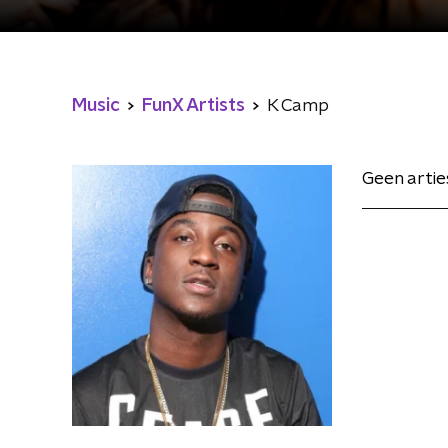
Music
FunX Artists
K Camp
Geen arti