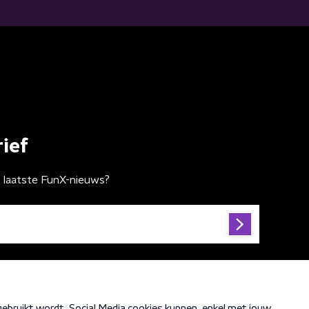
ief
t laatste FunX-nieuws?