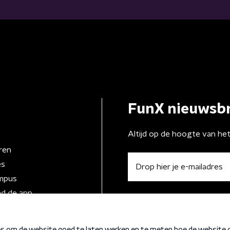
FunX nieuwsbr
Altijd op de hoogte van he
ren
es
mpus
d de app