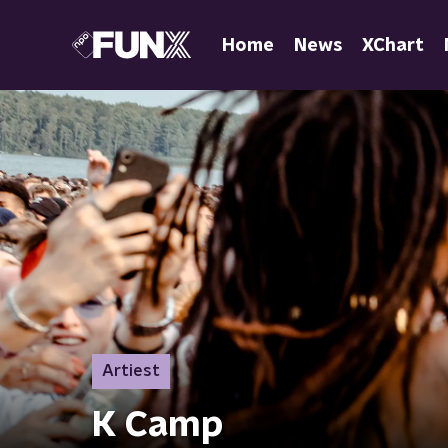
Home
News
XChart
Artiest
K Camp