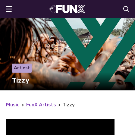
Artiest
Tizzy
Music
FunX Artists
Tizzy